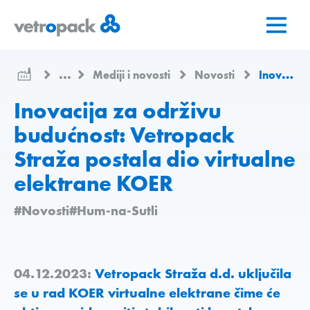
Go
Jump
Jump
to
to
to
home
content
contact
page
...
Mediji i novosti
Novosti
Inovacija za održivu budućnost: Vetropack Straža postala dio virtualne elektrane KOER
Inovacija za održivu
budućnost: Vetropack
Straža postala dio virtualne
elektrane KOER
#Novosti
#Hum-na-Sutli
04.12.2023:
Vetropack Straža d.d. uključila
se u rad KOER virtualne elektrane čime će