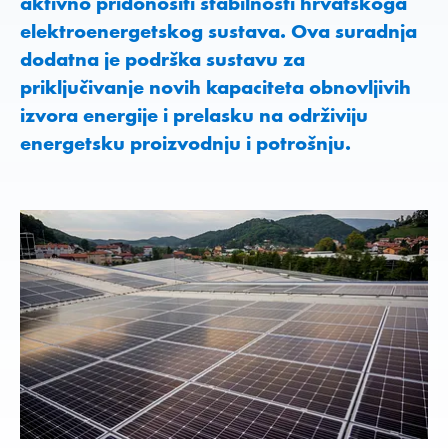
aktivno pridonositi stabilnosti hrvatskoga
elektroenergetskog sustava. Ova suradnja
dodatna je podrška sustavu za
priključivanje novih kapaciteta obnovljivih
izvora energije i prelasku na održiviju
energetsku proizvodnju i potrošnju.