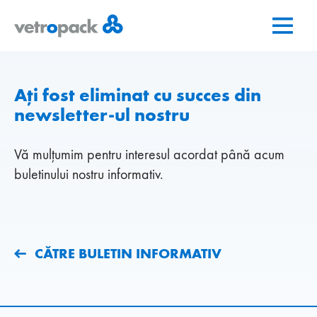
Mergeți
Salt
Salt
la
la
la
pagina
conținut
contact
de
pornire
Ați fost eliminat cu succes din
newsletter-ul nostru
Vă mulțumim pentru interesul acordat până acum
buletinului nostru informativ.
CĂTRE BULETIN INFORMATIV