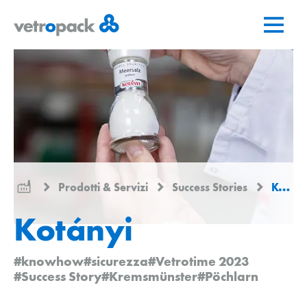
Vai
Vai
Vai
alla
al
al
pagina
contenuto
contatto
iniziale
Prodotti & Servizi
Success Stories
Kotányi
Kotányi
#knowhow
#sicurezza
#Vetrotime 2023
#Success Story
#Kremsmünster
#Pöchlarn