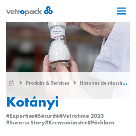
Aller
Aller
Aller
à
au
au
la
contenu
contact
page
d'accueil
Produits & Services
Histoires de réussite
Kotányi
#Expertise
#Sécurité
#Vetrotime 2023
#Success Story
#Kremsmünster
#Pöchlarn