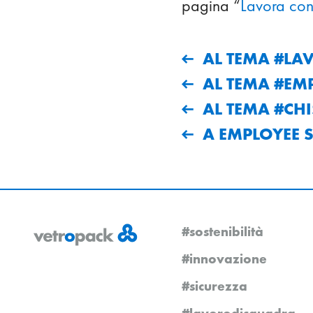
pagina “
Lavora con
AL TEMA #L
AL TEMA #EM
AL TEMA #CH
A EMPLOYEE 
#sostenibilità
#innovazione
#sicurezza
#lavorodisquadra