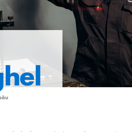
ghel
nău