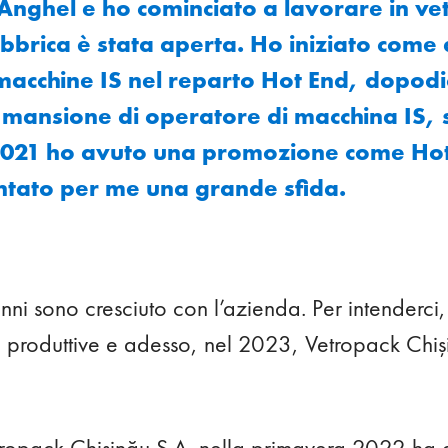
 Anghel e ho cominciato a lavorare in vet
fabbrica è stata aperta. Ho iniziato come 
macchine IS nel reparto Hot End, dopod
 mansione di operatore di macchina IS, 
2021 ho avuto una promozione come Ho
ntato per me una grande sfida.
 anni sono cresciuto con l’azienda. Per intender
e produttive e adesso, nel 2023, Vetropack Chiș
tropack Chișinău S.A. nella primavera 2022 ha