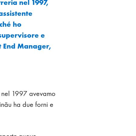
reria nel 1997,
assistente
iché ho
supervisore e
t End Manager,
ci, nel 1997 avevamo
inău ha due forni e
 aperto nuove