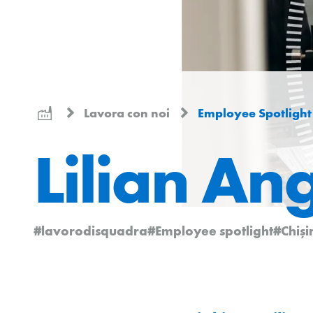
Lavora con noi
Employee Spotlight
Lilian An
#lavorodisquadra
#Employee spotlight
#Chişi