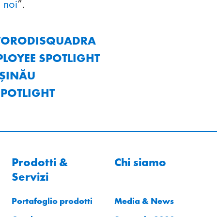
 noi
”.
AVORODISQUADRA
PLOYEE SPOTLIGHT
IŞINĂU
SPOTLIGHT
Prodotti &
Chi siamo
Servizi
Portafoglio prodotti
Media & News