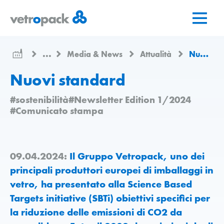
Vai
Vai
Vai
alla
al
al
pagina
contenuto
contatto
iniziale
...
Media & News
Attualità
Nuovi standard
Nuovi standard
#sostenibilità
#Newsletter Edition 1/2024
#Comunicato stampa
09.04.2024:
Il Gruppo Vetropack, uno dei
principali produttori europei di imballaggi in
vetro, ha presentato alla Science Based
Targets initiative (SBTi) obiettivi specifici per
la riduzione delle emissioni di CO2 da