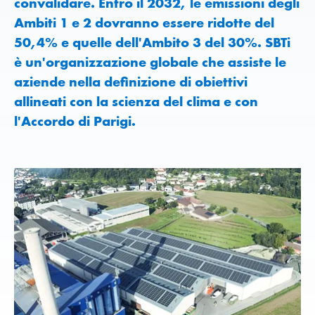
convalidare. Entro il 2032, le emissioni degli
Ambiti 1 e 2 dovranno essere ridotte del
50,4% e quelle dell'Ambito 3 del 30%. SBTi
è un'organizzazione globale che assiste le
aziende nella definizione di obiettivi
allineati con la scienza del clima e con
l'Accordo di Parigi.