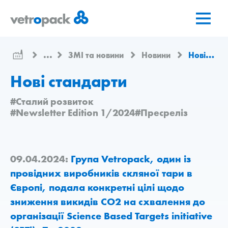
Перейти
Перейти
Перейти
на
до
до
головну
змісту
контактів
сторінку
...
ЗМІ та новини
Новини
Нові стандарти
Нові стандарти
#Сталий розвиток
#Newsletter Edition 1/2024
#Пресреліз
09.04.2024:
Група Vetropack, один із
провідних виробників скляної тари в
Європі, подала конкретні цілі щодо
зниження викидів CO2 на схвалення до
організації Science Based Targets initiative