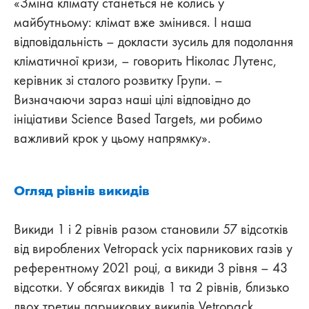
«Зміна клімату станеться не колись у
майбутньому: клімат вже змінився. І наша
відповідальність – докласти зусиль для подолання
кліматичної кризи, – говорить Ніколас Лутенс,
керівник зі сталого розвитку Групи. –
Визначаючи зараз наші цілі відповідно до
ініціативи Science Based Targets, ми робимо
важливий крок у цьому напрямку».
Огляд рівнів викидів
Викиди 1 і 2 рівнів разом становили 57 відсотків
від вироблених Vetropack усіх парникових газів у
референтному 2021 році, а викиди 3 рівня – 43
відсотки. У обсягах викидів 1 та 2 рівнів, близько
двох третин парникових викидів Vetropack