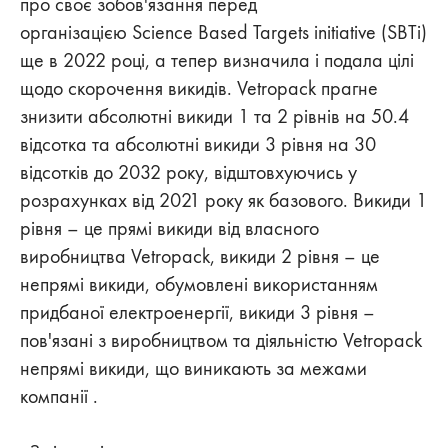
про своє зобов'язання перед
організацією Science Based Targets initiative (SBTi)
ще в 2022 році, а тепер визначила і подала цілі
щодо скорочення викидів. Vetropack прагне
знизити абсолютні викиди 1 та 2 рівнів на 50.4
відсотка та абсолютні викиди 3 рівня на 30
відсотків до 2032 року, відштовхуючись у
розрахунках від 2021 року як базового. Викиди 1
рівня – це прямі викиди від власного
виробництва Vetropack, викиди 2 рівня – це
непрямі викиди, обумовлені використанням
придбаної електроенергії, викиди 3 рівня –
пов'язані з виробництвом та діяльністю Vetropack
непрямі викиди, що виникають за межами
компанії .