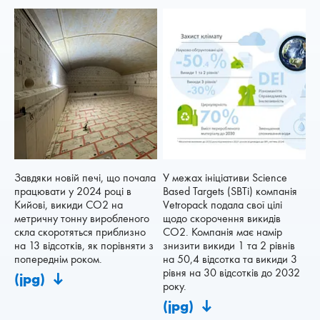
Завдяки новій печі, що почала
У межах ініціативи Science
працювати у 2024 році в
Based Targets (SBTi) компанія
Кийові, викиди CO2 на
Vetropack подала свої цілі
метричну тонну виробленого
щодо скорочення викидів
скла скоротяться приблизно
CO2. Компанія має намір
на 13 відсотків, як порівняти з
знизити викиди 1 та 2 рівнів
попереднім роком.
на 50,4 відсотка та викиди 3
рівня на 30 відсотків до 2032
(jpg)
року.
(jpg)