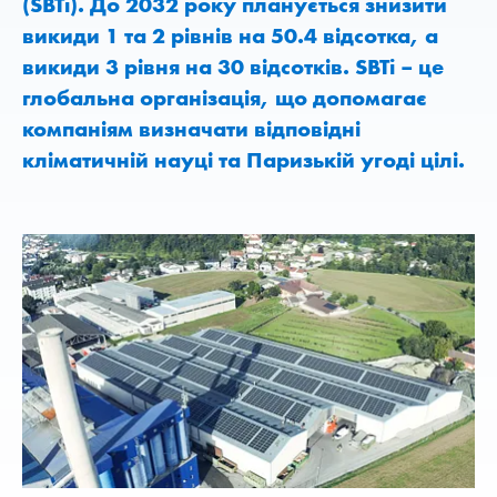
(SBTi). До 2032 року планується знизити
викиди 1 та 2 рівнів на 50.4 відсотка, а
викиди 3 рівня на 30 відсотків. SBTi – це
глобальна організація, що допомагає
компаніям визначати відповідні
кліматичній науці та Паризькій угоді цілі.