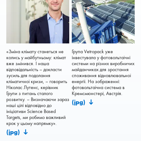
«Зміна клімату станеться не
Група Vetropack уже
колись у майбутньому: клімат
інвестувала у фотовольтаїчні
вже змінився. І наша
системи на різних виробничих
відповідальність – докласти
майданчиках для зростання
зусиль для подолання
споживання відновлювальної
кліматичної кризи, – говорить
енергії. На зображенні:
Ніколас Лутенс, керівник
фотовольтаїчна система в
Групи з питань сталого
Кремсмюнстері, Австрія.
розвитку. – Визначаючи зараз
(jpg)
наші цілі відповідно до
ініціативи Science Based
Targets, ми робимо важливий
крок у цьому напрямку».
(jpg)