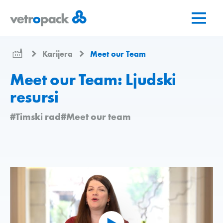
Go
Jump
Jump
to
to
to
home
content
contact
page
Karijera
Meet our Team
Meet our Team: Ljudski
resursi
#Timski rad
#Meet our team