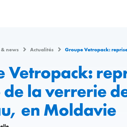
 & news
Actualités
Groupe Vetropack: reprise réussie de la v
 Vetropack: repr
 de la verrerie d
ău, en Moldavie
elle