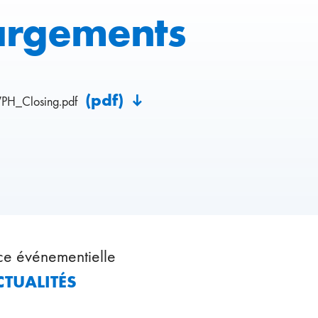
argements
(pdf)
PH_Closing.pdf
ce événementielle
CTUALITÉS