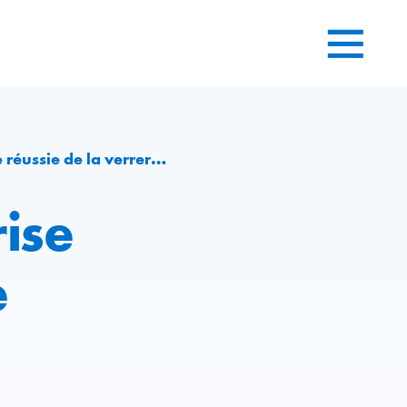
errerie de Chişinău, en Moldavie
ise
e