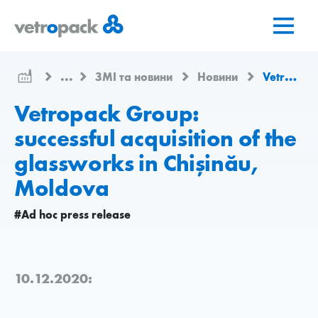
Перейти
Перейти
Перейти
на
до
до
головну
змісту
контактів
сторінку
...
ЗМІ та новини
Новини
Vetropack Group: successful acquisition of the glassworks in Chișinău, Moldova
Vetropack Group:
successful acquisition of the
glassworks in Chișinău,
Moldova
#Ad hoc press release
10.12.2020: