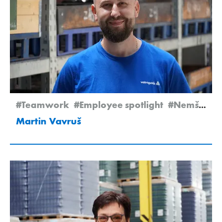
#Teamwork
#Employee spotlight
#Nemšová
Martin Vavruš