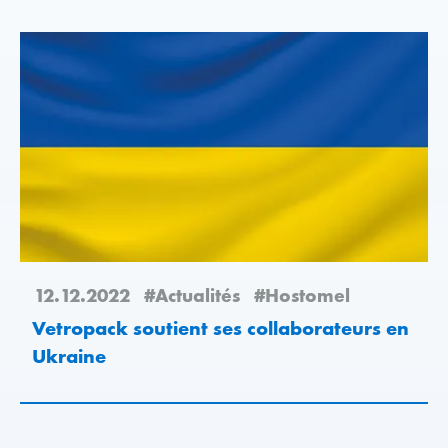
12.12.2022
#Actualités
#Hostomel
Vetropack soutient ses collaborateurs en
Ukraine