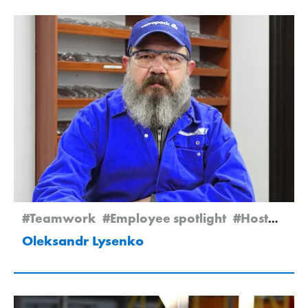
#Teamwork
#Employee spotlight
#Hostomel
Oleksandr Lysenko