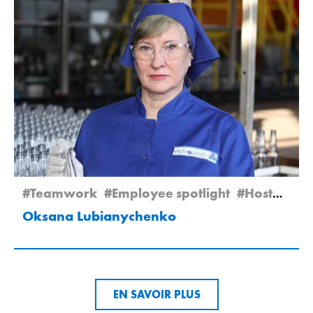
#Teamwork
#Employee spotlight
#Hostomel
Oksana Lubianychenko
EN SAVOIR PLUS