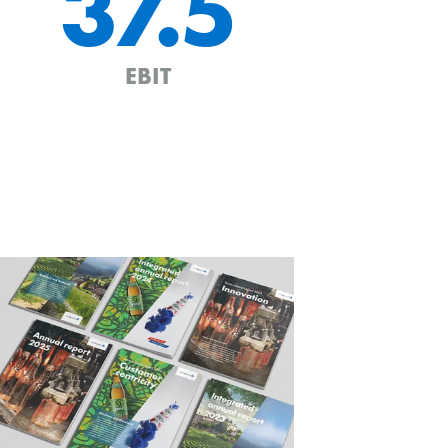
37.5
EBIT