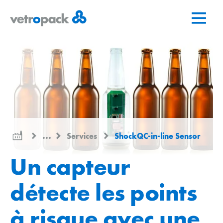
Aller
Aller
Aller
à
au
au
la
contenu
contact
page
d'accueil
...
Services
ShockQC-in-line Sensor
Un capteur
détecte les points
à risque avec une