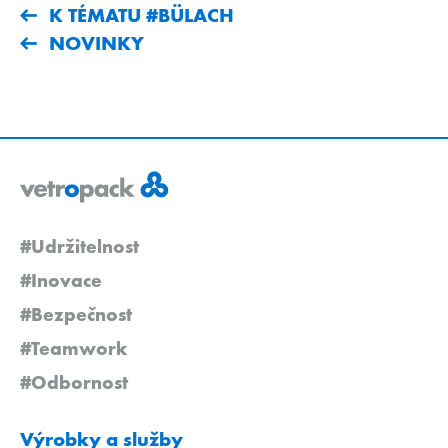
K TÉMATU #BÜLACH
NOVINKY
#Udržitelnost
#Inovace
#Bezpečnost
#Teamwork
#Odbornost
Výrobky a služby