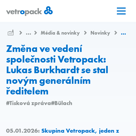
Přejít
Přejít
Přejít
na
na
na
domovskou
obsah
kontakt
stránku
...
Média & novinky
Novinky
Změna 
Změna ve vedení
společnosti Vetropack:
Lukas Burkhardt se stal
novým generálním
ředitelem
#Tisková zpráva
#Bülach
05.01.2026:
Skupina Vetropack, jeden z