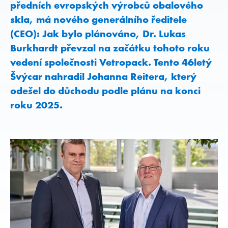
předních evropských výrobců obalového
skla, má nového generálního ředitele
(CEO): Jak bylo plánováno, Dr. Lukas
Burkhardt převzal na začátku tohoto roku
vedení společnosti Vetropack. Tento 46letý
Švýcar nahradil Johanna Reitera, který
odešel do důchodu podle plánu na konci
roku 2025.