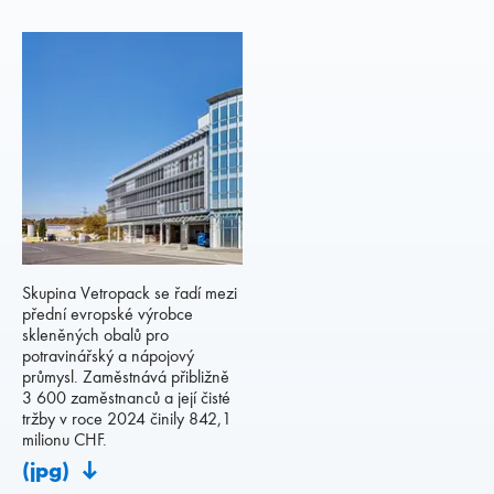
Skupina Vetropack se řadí mezi
přední evropské výrobce
skleněných obalů pro
potravinářský a nápojový
průmysl. Zaměstnává přibližně
3 600 zaměstnanců a její čisté
tržby v roce 2024 činily 842,1
milionu CHF.
(jpg)