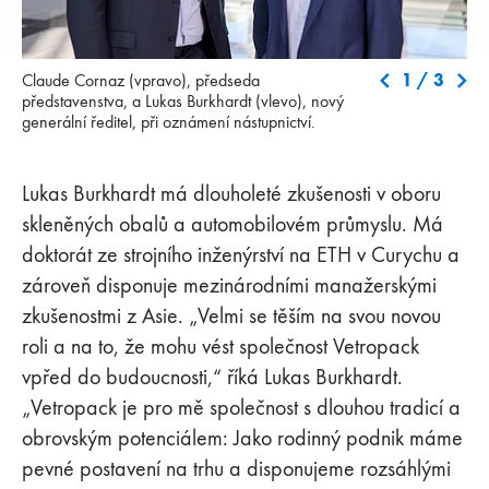
Claude Cornaz (vpravo), předseda představenstva, a Lukas
Od 
1
/
3
Claude Cornaz (vpravo), předseda
Burkhardt (vlevo), nový generální ředitel, při oznámení
Vet
představenstva, a Lukas Burkhardt (vlevo), nový
nástupnictví.
generální ředitel, při oznámení nástupnictví.
Lukas Burkhardt má dlouholeté zkušenosti v oboru
skleněných obalů a automobilovém průmyslu. Má
doktorát ze strojního inženýrství na ETH v Curychu a
zároveň disponuje mezinárodními manažerskými
zkušenostmi z Asie. „Velmi se těším na svou novou
roli a na to, že mohu vést společnost Vetropack
vpřed do budoucnosti,“ říká Lukas Burkhardt.
„Vetropack je pro mě společnost s dlouhou tradicí a
obrovským potenciálem: Jako rodinný podnik máme
pevné postavení na trhu a disponujeme rozsáhlými