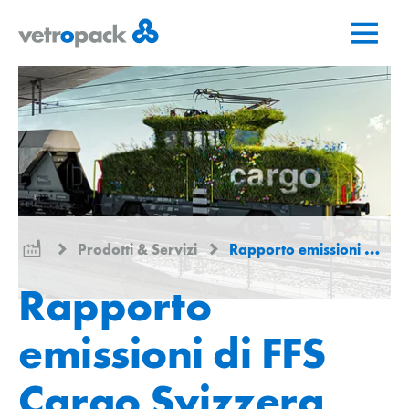
Vai
Vai
Vai
alla
al
al
pagina
contenuto
contatto
iniziale
Prodotti & Servizi
Rapporto emissioni di FFS Cargo Svizzera
Rapporto
emissioni di FFS
Cargo Svizzera