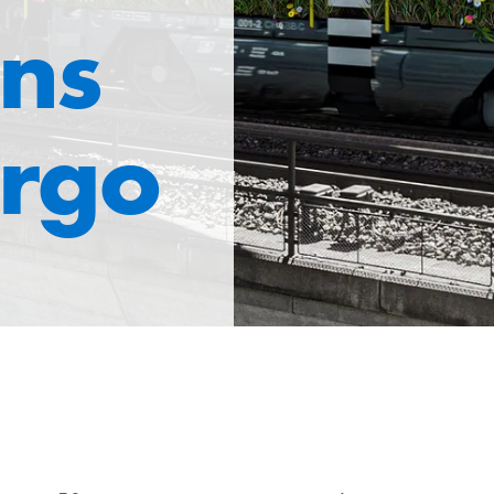
ons
argo