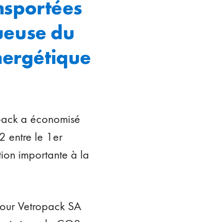
nsportées
tueuse du
énergétique
opack a économisé
2 entre le 1er
ion importante à la
pour Vetropack SA