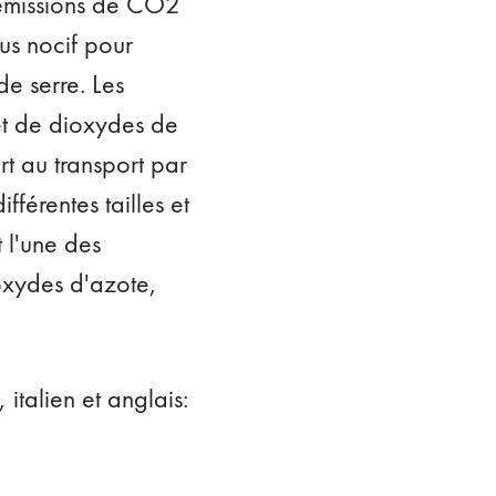
s émissions de CO2
us nocif pour
de serre. Les
et de dioxydes de
t au transport par
fférentes tailles et
 l'une des
oxydes d'azote,
italien et anglais: