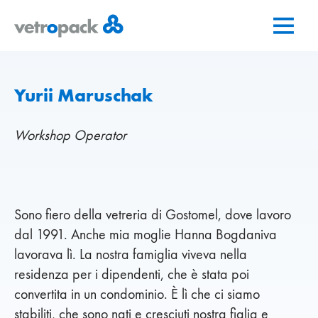
Vai
Vai
Vai
alla
al
al
pagina
contenuto
contatto
iniziale
Yurii Maruschak
Workshop Operator
Sono fiero della vetreria di Gostomel, dove lavoro
dal 1991. Anche mia moglie Hanna Bogdaniva
lavorava lì. La nostra famiglia viveva nella
residenza per i dipendenti, che è stata poi
convertita in un condominio. È lì che ci siamo
stabiliti, che sono nati e cresciuti nostra figlia e