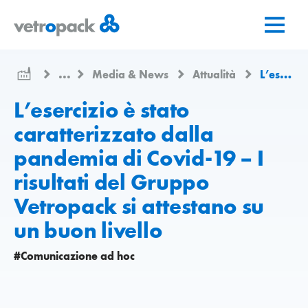
Vai
Vai
Vai
alla
al
al
pagina
contenuto
contatto
iniziale
...
Media & News
Attualità
L’esercizio è stato caratterizzato dalla pandemia di Covid-19 – I risultati del Gruppo Vetropack si attestano su un buon livello
L’esercizio è stato
caratterizzato dalla
pandemia di Covid-19 – I
risultati del Gruppo
Vetropack si attestano su
un buon livello
#Comunicazione ad hoc