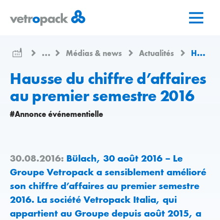
Aller
Aller
Aller
à
au
au
la
contenu
contact
page
...
Médias & news
Actualités
Hausse du chiffre d’affaires au premier semestre 2016
d'accueil
Hausse du chiffre d’affaires
au premier semestre 2016
#Annonce événementielle
30.08.2016:
Bülach, 30 août 2016 – Le
Groupe Vetropack a sensiblement amélioré
son chiffre d’affaires au premier semestre
2016. La société Vetropack Italia, qui
appartient au Groupe depuis août 2015, a