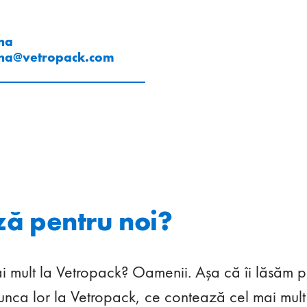
na
na
@
vetropack
.
com
ză pentru noi?
 mult la Vetropack? Oamenii. Așa că îi lăsăm p
nca lor la Vetropack, ce contează cel mai mult p