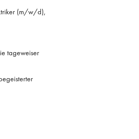
ktriker (m/w/d),
wie tageweiser
begeisterter