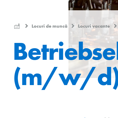
Locuri de muncă
Locuri vacante
Betriebse
(m/w/d