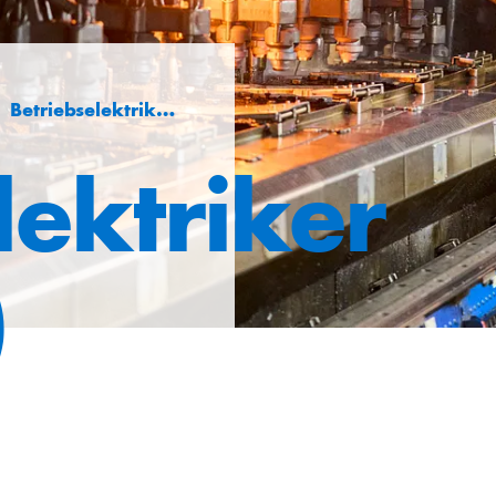
Betriebselektriker (m/w/d)
lektriker
)