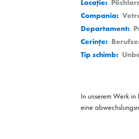
Locație:
Pöchlar
Compania:
Vetr
Departament:
P
Cerințe:
Berufse
Tip schimb:
Unbef
In unserem Werk in P
eine abwechslungsrei