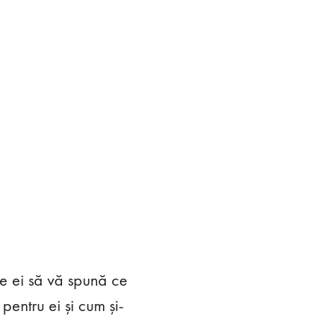
e ei să vă spună ce
entru ei și cum și-