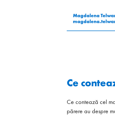
Magdalena Telwa
magdalena.telwa
Ce contea
Ce contează cel mai
părere au despre mu