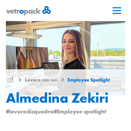
Vai
Vai
Vai
alla
al
al
pagina
contenuto
contatto
iniziale
Lavora con noi
Employee Spotlight
Almedina Zekiri
#lavorodisquadra
#Employee spotlight