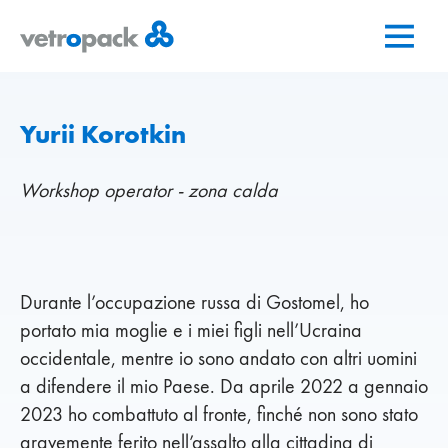
Vai
Vai
Vai
alla
al
al
pagina
contenuto
contatto
iniziale
Yurii Korotkin
Workshop operator - zona calda
Durante l’occupazione russa di Gostomel, ho
portato mia moglie e i miei figli nell’Ucraina
occidentale, mentre io sono andato con altri uomini
a difendere il mio Paese. Da aprile 2022 a gennaio
2023 ho combattuto al fronte, finché non sono stato
gravemente ferito nell’assalto alla cittadina di