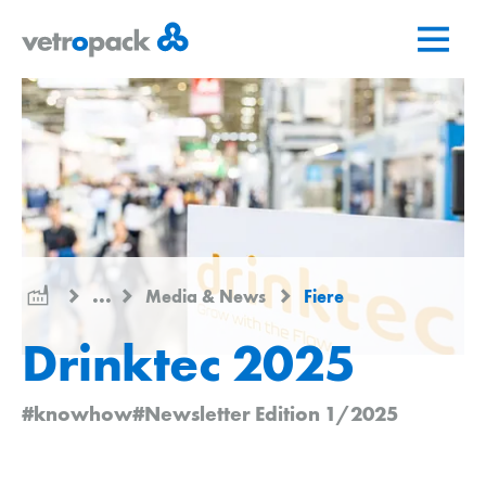
Vai
Vai
Vai
alla
al
al
pagina
contenuto
contatto
iniziale
...
Media & News
Fiere
Drinktec 2025
#knowhow
#Newsletter Edition 1/2025