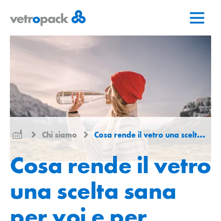
Vai
Vai
Vai
alla
al
al
pagina
contenuto
contatto
iniziale
Chi siamo
Cosa rende il vetro una scelta sana
Cosa rende il vetro
una scelta sana
per voi e per