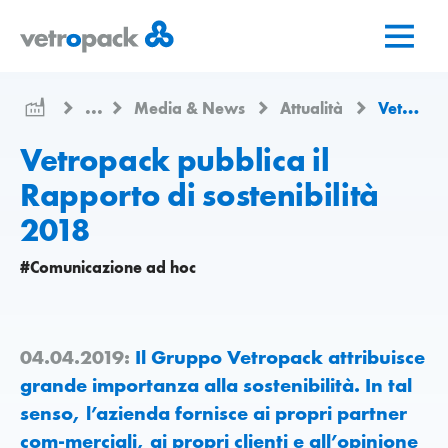
Vai
Vai
Vai
alla
al
al
pagina
contenuto
contatto
iniziale
...
Media & News
Attualità
Vetropack pubblica il Rapporto di sostenibilità 2018
Vetropack pubblica il
Rapporto di sostenibilità
2018
#Comunicazione ad hoc
04.04.2019:
Il Gruppo Vetropack attribuisce
grande importanza alla sostenibilità. In tal
senso, l’azienda fornisce ai propri partner
com-merciali, ai propri clienti e all’opinione