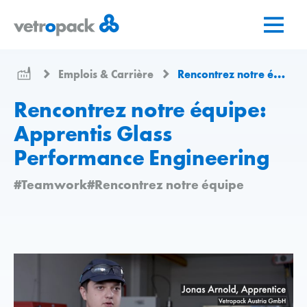
Aller
Aller
Aller
à
au
au
la
contenu
contact
page
Emplois & Carrière
Rencontrez notre équipe
d'accueil
Rencontrez notre équipe:
Apprentis Glass
Performance Engineering
#Teamwork
#Rencontrez notre équipe