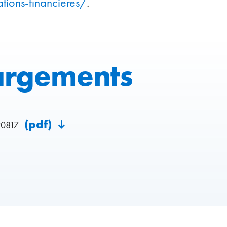
ations-financieres/
.
argements
(pdf)
90817