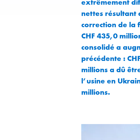
extrêmement diff
nettes résultant 
correction de la 
CHF 435,0 millio
consolidé a augm
précédente : CHF
millions a dû êt
l’usine en Ukrai
millions.