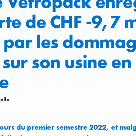
 Vetropack enreg
te de CHF -9,7 m
 par les dommag
 sur son usine en
e
elle
ours du premier semestre 2022, et malg