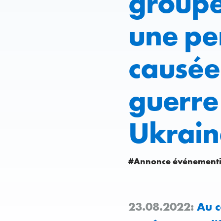
groupe
une per
causée
guerre
Ukrain
#Annonce événementi
23.08.2022:
Au c