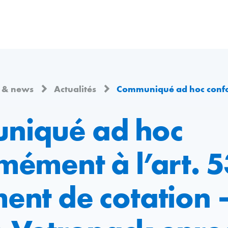
 & news
Actualités
Communiqué ad hoc conformément à l’art. 53 du Règlement de cotation – Le groupe Vetropack enregistre une per
niqué ad hoc
mément à l’art. 5
ent de cotation 