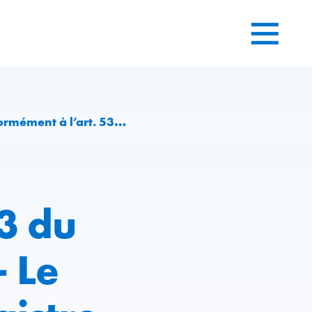
te de CHF -9,7 millions causée par les dommages de guerre sur son usine en Ukraine
3 du
– Le