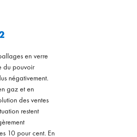
2
allages en verre
se du pouvoir
lus négativement.
en gaz et en
olution des ventes
tuation restent
égèrement
es 10 pour cent. En