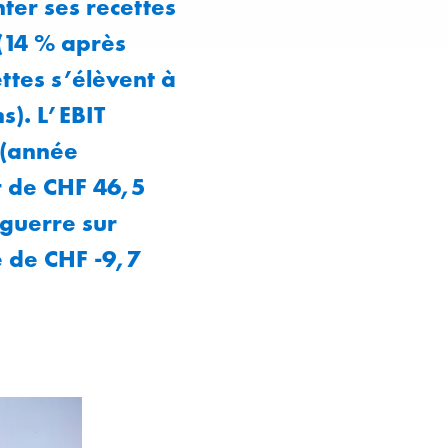
ter ses recettes
 (14 % après
ettes s’élèvent à
s). L’EBIT
 (année
r de CHF 46,5
 guerre sur
e de CHF -9,7