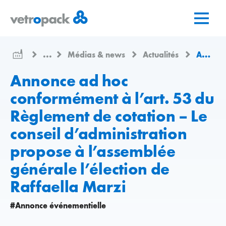
Aller
Aller
Aller
à
au
au
la
contenu
contact
page
...
Médias & news
Actualités
Annonce ad hoc conformément à l’art. 53 du Règlement de cotation – Le conseil d’administration propose à l’assemblée générale l’élection de Raffaella Marzi
d'accueil
Annonce ad hoc
conformément à l’art. 53 du
Règlement de cotation – Le
conseil d’administration
propose à l’assemblée
générale l’élection de
Raffaella Marzi
#Annonce événementielle