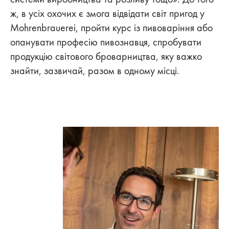
ж, в усіх охочих є змога відвідати світ пригод у
Mohrenbrauerei, пройти курс із пивоваріння або
опанувати професію пивознавця, спробувати
продукцію світового броварництва, яку важко
знайти, зазвичай, разом в одному місці.