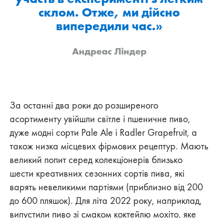
склом. Отже, ми дійсно
випередили час.»
Андреас Ліндер
За останні два роки до розширеного
асортименту увійшли світле і пшеничне пиво,
дуже модні сорти Pale Ale і Radler Grapefruit, а
також низка місцевих фірмових рецептур. Мають
великий попит серед колекціонерів близько
шести креативних сезонних сортів пива, які
варять невеликими партіями (приблизно від 200
до 600 пляшок). Для літа 2022 року, наприклад,
випустили пиво зі смаком коктейлю мохіто, яке