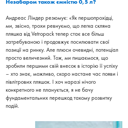
Незабаром також ємн
істю 0,5 л?
Андреас Ліндер резюмує: «Як першопрохідці,
ми, звісно, ​​трохи ревнуємо, що легка скляна
пляшка від Vetropack тепер стає все більш
затребуваною і продовжує посилювати свої
позиції на ринку. Але плюси очевидні, потенціал
просто величезний. Тож, ми пишаємося, що
зробили першими свій внесок в історію її успіху
– хто знає, можливо, скоро настане час появи і
півлітрових пляшок. І хоч наразі нічого
конкретного не планується, я не бачу
фундаментальних перешкод такому розвитку
подій.