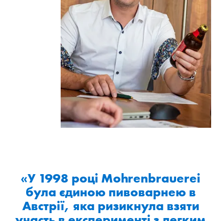
«У 1998 році Mohrenbrauerei
була єдиною пивоварнею в
Австрії, яка ризикнула взяти
участь в експерименті з легким