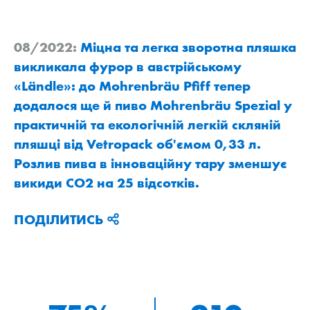
08/2022:
Міцна та легка зворотна пляшка
викликала фурор в австрійському
«Ländle»: до Mohrenbräu Pfiff тепер
додалося ще й пиво Mohrenbräu Spezial у
практичній та екологічній легкій скляній
пляшці від Vetropack об'ємом 0,33 л.
Розлив пива в інноваційну тару зменшує
викиди CO2 на 25 відсотків.
ПОДІЛИТИСЬ