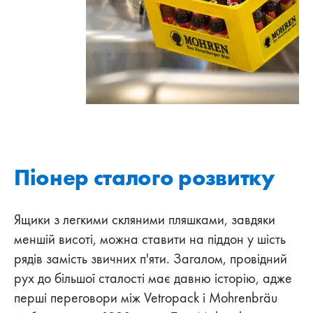
Піонер сталого розвитку
Ящики з легкими скляними пляшками, завдяки
меншій висоті, можна ставити на піддон у шість
рядів замість звичних п'яти. Загалом, провідний
рух до більшої сталості має давню історію, адже
перші переговори між Vetropack і Mohrenbräu