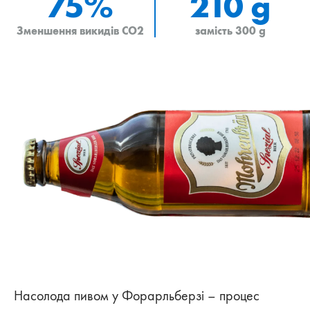
75%
210 g
Зменшення викидів CO2
замість 300 g
Насолода пивом у Форарльберзі – процес