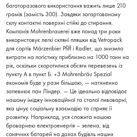
багаторазового використання важить лише 210
грамів (замість 300). Завдяки загартованому
склу контактні поверхні стійкі до стирання.
Компанія Mohrenbrauerei вже понад три роки
використовує легкі скляні пляшки від Vetropack
для сортів Märzenbier Pfiff і Radler, що знизило
витрати на логістику приблизно на 1000 тонн на
рік, оскільки скоротилися обсяги перевезень із
пункту А в пункт Б. «З Mohrenbräu Spezial
економія буде у рази більшою, — натхненно
запевнює пан Ліндер. — Це ідеально відповідає
нашому іміджу інноваційної та сталої пивоварні,
яка цінує соціальну взаємодію та сприяє її
розвитку. Наприклад, уся спожита нашою
броварнею електроенергія – зелена, від
сонячних батарей на дахах будівль наших