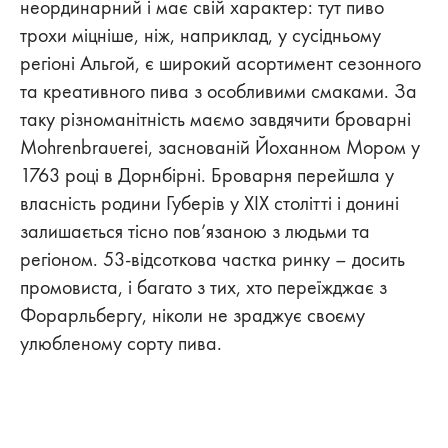
неординарний і має свій характер: тут пиво
трохи міцніше, ніж, наприклад, у сусідньому
регіоні Альгой, є широкий асортимент сезонного
та креативного пива з особливими смаками. За
таку різноманітність маємо завдячити броварні
Mohrenbrauerei, заснованій Йоханном Мором у
1763 році в Дорнбірні. Броварня перейшла у
власність родини Губерів у ХІХ столітті і донині
залишається тісно пов’язаною з людьми та
регіоном. 53-відсоткова частка ринку – досить
промовиста, і багато з тих, хто переїжджає з
Форарльбергу, ніколи не зраджує своєму
улюбленому сорту пива.