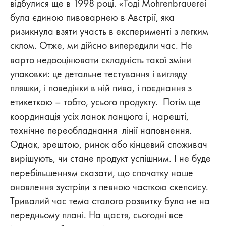
відбулися ще в 1998 році. «Тоді Mohrenbrauerei
була єдиною пивоварнею в Австрії, яка
ризикнула взяти участь в експерименті з легким
склом. Отже, ми дійсно випередили час. Не
варто недооцінювати складність такої зміни
упаковки: це детальне тестування і вигляду
пляшки, і поведінки в ній пива, і поєднання з
етикеткою – тобто, усього продукту. Потім ще
координація усіх ланок ланцюга і, нарешті,
технічне переобладнання лінії наповнення.
Однак, зрештою, ринок або кінцевий споживач
вирішують, чи стане продукт успішним. І не буде
перебільшенням сказати, що спочатку наше
оновлення зустріли з певною часткою скепсису.
Тривалий час тема сталого розвитку була не на
передньому плані. На щастя, сьогодні все