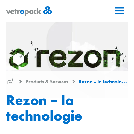
Aller
Aller
Aller
à
au
au
la
contenu
contact
page
d'accueil
Produits & Services
Rezon – la technologie
Rezon – la
technologie