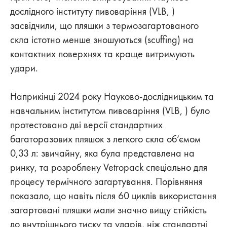
дослідного інституту пивоваріння (VLB, )
засвідчили, що пляшки з термозагартованого
скла істотно менше зношуються (scuffing) на
контактних поверхнях та краще витримують
удари.
Наприкінці 2024 року Науково-дослідницьким та
навчальним інститутом пивоваріння (VLB, ) було
протестовано дві версії стандартних
багаторазових пляшок з легкого скла об’ємом
0,33 л: звичайну, яка була представлена на
ринку, та розроблену Vetropack спеціально для
процесу термічного загартування. Порівняння
показало, що навіть після 60 циклів використання
загартовані пляшки мали значно вищу стійкість
до внутрішнього тиску та ударів, ніж стандартні