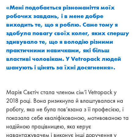
«Мені подобається різноманіття моїх
робочих завдань, і в мене добре
виходить те, що я роблю. Саме тому я
здобула повагу своїх колег, яких спершу
здивувало те, що я володію різними
практичними навичками, які більш
властиві чоловікам. У Vetropack людей
шанують і цінять за їхні досягнення».
Марія Свєтіч стала членом сім’ї Vetropack у
2018 році. Вона ризикнула й влаштувалася на
роботу, яка не була пов’язана з її професією, і
показала себе кваліфікованою, мотивованою та
надійною працівницею, яка керує
навантажувачем і виконує інші доручення у