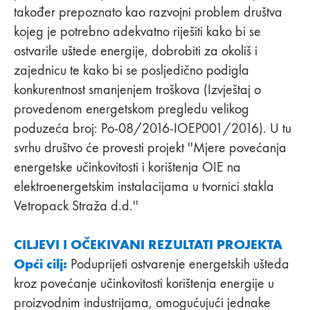
također prepoznato kao razvojni problem društva
kojeg je potrebno adekvatno riješiti kako bi se
ostvarile uštede energije, dobrobiti za okoliš i
zajednicu te kako bi se posljedično podigla
konkurentnost smanjenjem troškova (Izvještaj o
provedenom energetskom pregledu velikog
poduzeća broj: Po-08/2016-IOEP001/2016). U tu
svrhu društvo će provesti projekt ''Mjere povećanja
energetske učinkovitosti i korištenja OIE na
elektroenergetskim instalacijama u tvornici stakla
Vetropack Straža d.d.''
CILJEVI I OČEKIVANI REZULTATI PROJEKTA
Opći cilj:
Poduprijeti ostvarenje energetskih ušteda
kroz povećanje učinkovitosti korištenja energije u
proizvodnim industrijama, omogućujući jednake