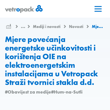
Go
Jump
Jump
to
to
to
home
content
contact
page
...
Mediji i novosti
Novosti
Mjere povećanja energetske učinkovitosti i korištenja OIE na elektroenergetskim instalacijama u Vetropack Straži tvornici stakla d.d.
Mjere povećanja
energetske učinkovitosti i
korištenja OIE na
elektroenergetskim
instalacijama u Vetropack
Straži tvornici stakla d.d.
#Obavijest za medije
#Hum-na-Sutli