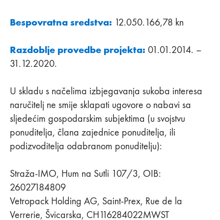
Bespovratna sredstva:
12.050.166,78 kn
Razdoblje provedbe projekta:
01.01.2014. –
31.12.2020.
U skladu s načelima izbjegavanja sukoba interesa
naručitelj ne smije sklapati ugovore o nabavi sa
sljedećim gospodarskim subjektima (u svojstvu
ponuditelja, člana zajednice ponuditelja, ili
podizvoditelja odabranom ponuditelju):
Straža-IMO, Hum na Sutli 107/3, OIB:
26027184809
Vetropack Holding AG, Saint-Prex, Rue de la
Verrerie, Švicarska, CH116284022MWST