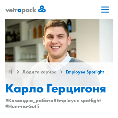
Перейти
Перейти
Перейти
на
до
до
головну
змісту
контактів
сторінку
Люди та кар’єра
Employee Spotlight
Карло Герцигоня
#Командна_робота
#Employee spotlight
#Hum-na-Sutli