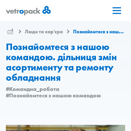
Перейти
Перейти
Перейти
на
до
до
головну
змісту
контактів
сторінку
Люди та кар’єра
Познайомтеся з нашою командою
Познайомтеся з нашою
командою. дільниця змін
асортименту та ремонту
обладнання
#Командна_робота
#Познайомтеся з нашою командою