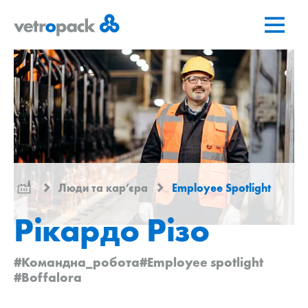
Перейти
Перейти
Перейти
на
до
до
головну
змісту
контактів
сторінку
Люди та кар’єра
Employee Spotlight
Рікардо Різо
#Командна_робота
#Employee spotlight
#Boffalora