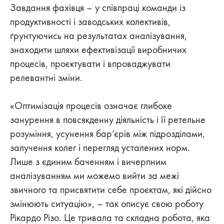
Завдання фахівця – у співпраці команди із
продуктивності і заводських колективів,
ґрунтуючись на результатах аналізування,
знаходити шляхи ефективізації виробничих
процесів, проєктувати і впроваджувати
релевантні зміни.
«Оптимізація процесів означає глибоке
занурення в повсякденну діяльність і її ретельне
розуміння, усунення бар’єрів між підрозділами,
залучення колег і перегляд усталених норм.
Лише з єдиним баченням і вичерпним
аналізуванням ми можемо вийти за межі
звичного та присвятити себе проєктам, які дійсно
змінюють ситуацію», – так описує свою роботу
Рікардо Різо. Це тривала та складна робота, яка