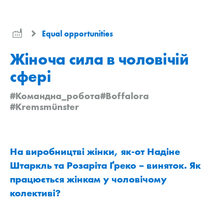
Equal opportunities
Жіноча сила в чоловічій
сфері
#Командна_робота
#Boffalora
#Kremsmünster
На виробництві жінки, як-от Надіне
Штаркль та Розаріта Ґреко – виняток. Як
працюється жінкам у чоловічому
колективі?