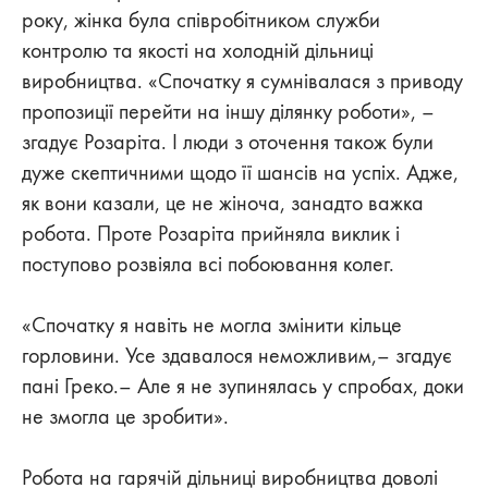
року, жінка була співробітником служби
контролю та якості на холодній дільниці
виробництва. «Спочатку я сумнівалася з приводу
пропозиції перейти на іншу ділянку роботи», –
згадує Розаріта. І люди з оточення також були
дуже скептичними щодо її шансів на успіх. Адже,
як вони казали, це не жіноча, занадто важка
робота. Проте Розаріта прийняла виклик і
поступово розвіяла всі побоювання колег.
«Спочатку я навіть не могла змінити кільце
горловини. Усе здавалося неможливим,– згадує
пані Греко.– Але я не зупинялась у спробах, доки
не змогла це зробити».
Робота на гарячій дільниці виробництва доволі