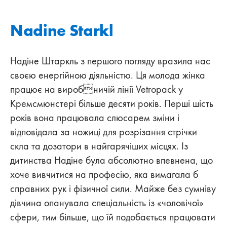
Nadine Starkl
Надіне Штаркль з першого погляду вразила нас
своєю енергійною діяльністю. Ця молода жінка
працює на виробничій лінії Vetropack у
Кремсмюнстері більше десяти років. Перші шість
років вона працювала слюсарем зміни і
відповідала за ножиці для розрізання стрічки
скла та дозатори в найгарячіших місцях. Із
дитинства Надіне була абсолютно впевнена, що
хоче вивчитися на професію, яка вимагала б
справних рук і фізичної сили. Майже без сумніву
дівчина опанувала спеціальність із «чоловічої»
сфери, тим більше, що їй подобається працювати