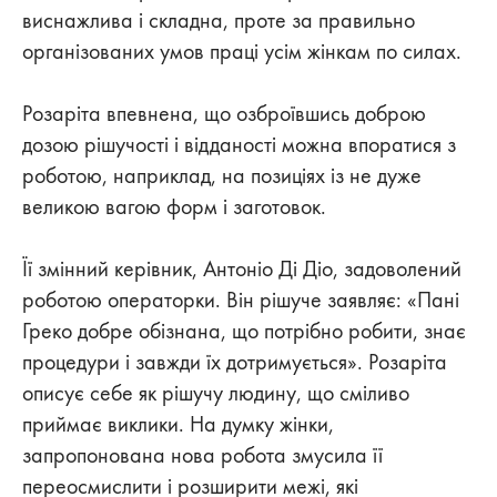
виснажлива і складна, проте за правильно
організованих умов праці усім жінкам по силах.
Розаріта впевнена, що озброївшись доброю
дозою рішучості і відданості можна впоратися з
роботою, наприклад, на позиціях із не дуже
великою вагою форм і заготовок.
Її змінний керівник, Антоніо Ді Діо, задоволений
роботою операторки. Він рішуче заявляє: «Пані
Греко добре обізнана, що потрібно робити, знає
процедури і завжди їх дотримується». Розаріта
описує себе як рішучу людину, що сміливо
приймає виклики. На думку жінки,
запропонована нова робота змусила її
переосмислити і розширити межі, які